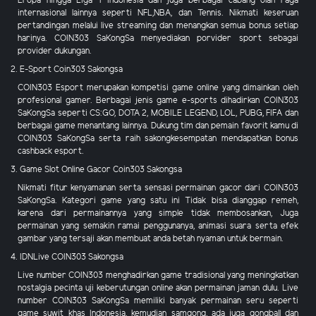
Eropa hingga Liga 1 Indonesia dan juga berbagai cabang olah raga
internasional lainnya seperti NFL,NBA, dan Tennis. Nikmati keseruan
pertandingan melalui live streaming dan menangkan semua bonus setiap
harinya. COIN303 SaKongSa menyediakan porvider sport sebagai
provider dukungan.
2. E-Sport Coin303 Sakongsa
COIN303 Esport merupakan kompetisi game online yang dimainkan oleh
profesional gamer. Berbagai jenis game e-sports dihadirkan COIN303
SaKongSa seperti CS:GO, DOTA 2, MOBILE LEGEND, LOL, PUBG, FIFA dan
berbagai game menantang lainnya. Dukung tim dan pemain favorit kamu di
COIN303 SaKongSa serta raih sakongkesempatan mendapatkan bonus
cashback esport.
3. Game Slot Online Gacor Coin303 Sakongsa
Nikmati fitur kenyamanan serta sensasi permainan gacor dari COIN303
SaKongSa. Kategori game yang satu ini Tidak bisa dianggap remeh,
karena dari permainannya yang simple tidak membosankan, Juga
permainan yang semakin ramai penggunanya, animasi suara serta efek
gambar yang tersaji akan membuat anda betah nyaman untuk bermain.
4. IDNLive COIN303 Sakongsa
Live number COIN303 menghadirkan game tradisional yang meningkatkan
nostalgia pecinta uji keberutungan online akan permainan jaman dulu. Live
number COIN303 SaKongSa memiliki banyak permainan seru seperti
game suwit khas Indonesia, kemudian samgong, ada juga gongball dan