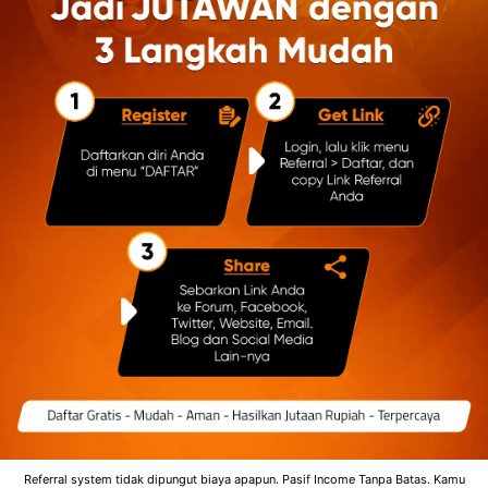
Referral system tidak dipungut biaya apapun. Pasif Income Tanpa Batas. Kamu