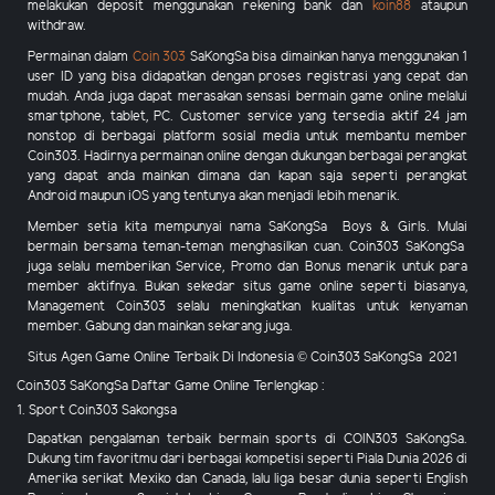
melakukan deposit menggunakan rekening bank dan
koin88
ataupun
withdraw.
Permainan dalam
Coin 303
SaKongSa
bisa dimainkan hanya menggunakan 1
user ID yang bisa didapatkan dengan proses registrasi yang cepat dan
mudah. Anda juga dapat merasakan sensasi bermain game online melalui
smartphone, tablet, PC. Customer service yang tersedia aktif 24 jam
nonstop di berbagai platform sosial media untuk membantu member
Coin303
. Hadirnya permainan online dengan dukungan berbagai perangkat
yang dapat anda mainkan dimana dan kapan saja seperti perangkat
Android maupun iOS yang tentunya akan menjadi lebih menarik.
Member setia kita mempunyai nama SaKongSa Boys & Girls. Mulai
bermain bersama teman-teman menghasilkan cuan.
Coin303
SaKongSa
juga selalu memberikan Service,
Promo dan Bonus
menarik
untuk para
member aktifnya. Bukan sekedar situs game online seperti biasanya,
Management
Coin303
selalu meningkatkan kualitas untuk kenyaman
member. Gabung dan mainkan sekarang juga.
Situs Agen Game Online Terbaik Di Indonesia © Coin303 SaKongSa 2021
Coin303 SaKongSa Daftar Game Online Terlengkap :
1. Sport Coin303 Sakongsa
Dapatkan pengalaman terbaik bermain sports di COIN303 SaKongSa.
Dukung tim favoritmu dari berbagai kompetisi seperti Piala Dunia 2026 di
Amerika serikat Mexiko dan Canada, lalu liga besar dunia seperti English