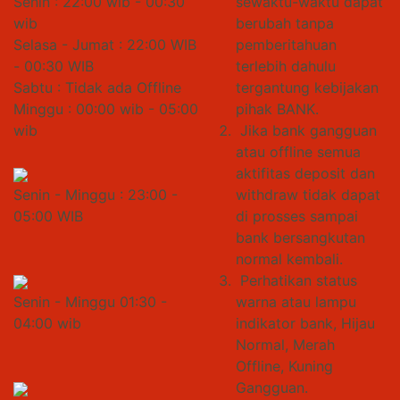
Senin : 22:00 wib - 00:30
sewaktu-waktu dapat
wib
berubah tanpa
Selasa - Jumat : 22:00 WIB
pemberitahuan
- 00:30 WIB
terlebih dahulu
Sabtu : Tidak ada Offline
tergantung kebijakan
Minggu : 00:00 wib - 05:00
pihak BANK.
wib
Jika bank gangguan
atau offline semua
aktifitas deposit dan
Senin - Minggu : 23:00 -
withdraw tidak dapat
05:00 WIB
di prosses sampai
bank bersangkutan
normal kembali.
Perhatikan status
Senin - Minggu 01:30 -
warna atau lampu
04:00 wib
indikator bank, Hijau
Normal, Merah
Offline, Kuning
Gangguan.