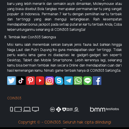
baru yang lebih menarik dan semakin asyik dimainkan, Mickeymouse atau
yang biasa disebut Bola tangkas merupakan permainan kartu yang sangat
populer di Indonesia. Permainan 7 kartu dengan pemilihan kartu terbaik
dan tertinggi yang akan menguji ketangkasan. Raih kesempatan
mendapatkan bonus jackpot pada setiap putaran kartu terbaik Anda, Coba
keberuntunganmu sekarang di COIN303 SaKongSa!
8. Tembak Ikan Coin303 Sakongsa
Misi kamu ialah menembak sekian banyak jenis fauna laut bahkan hingga
Naga Laut dan Putri Duyung lho guna mendapatkan skor tertinggi. Tidak
perlu waktu lama game ini diadaptasi ke gadget-gadget lain seperti
Desktop, Tablet dan Mobile Smartphone. Lebih kerennya lagi, sekarang
kamu bisa bermain tembak ikan secara Online dan mendapatkan cuan dari
hasil kemenangan kamu. Nimati game terbaik hanya di COIN303 SaKongSa.
COIN303
Copyright © - COIN303. Seluruh hak cipta dilindungi