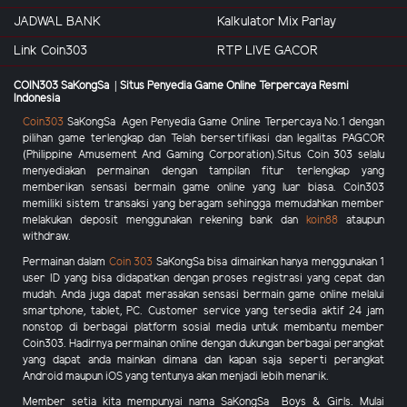
JADWAL BANK
Kalkulator Mix Parlay
Link Coin303
RTP LIVE GACOR
COIN303 SaKongSa | Situs Penyedia Game Online Terpercaya Resmi
Indonesia
Coin303
SaKongSa
Agen Penyedia Game Online Terpercaya No.1 dengan
pilihan game terlengkap dan Telah bersertifikasi dan legalitas PAGCOR
(Philippine Amusement And Gaming Corporation).Situs
Coin 303
selalu
menyediakan permainan dengan tampilan fitur terlengkap yang
memberikan sensasi bermain game online yang luar biasa.
Coin303
memiliki sistem transaksi yang beragam sehingga memudahkan member
melakukan deposit menggunakan rekening bank dan
koin88
ataupun
withdraw.
Permainan dalam
Coin 303
SaKongSa
bisa dimainkan hanya menggunakan 1
user ID yang bisa didapatkan dengan proses registrasi yang cepat dan
mudah. Anda juga dapat merasakan sensasi bermain game online melalui
smartphone, tablet, PC. Customer service yang tersedia aktif 24 jam
nonstop di berbagai platform sosial media untuk membantu member
Coin303
. Hadirnya permainan online dengan dukungan berbagai perangkat
yang dapat anda mainkan dimana dan kapan saja seperti perangkat
Android maupun iOS yang tentunya akan menjadi lebih menarik.
Member setia kita mempunyai nama SaKongSa Boys & Girls. Mulai